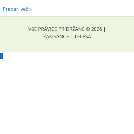
Tabela
Preberi več »
bazičnih
in
VSE PRAVICE PRIDRŽANE © 2026 |
kislih
ZAKISANOST TELESA
živil
Scroll
to
Top