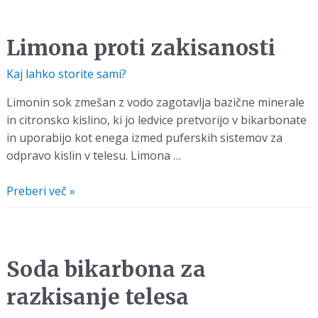
z
minerali
Limona proti zakisanosti
Kaj lahko storite sami?
Limonin sok zmešan z vodo zagotavlja bazične minerale
in citronsko kislino, ki jo ledvice pretvorijo v bikarbonate
in uporabijo kot enega izmed puferskih sistemov za
odpravo kislin v telesu. Limona …
Limona
Preberi več »
proti
zakisanosti
Soda bikarbona za
razkisanje telesa