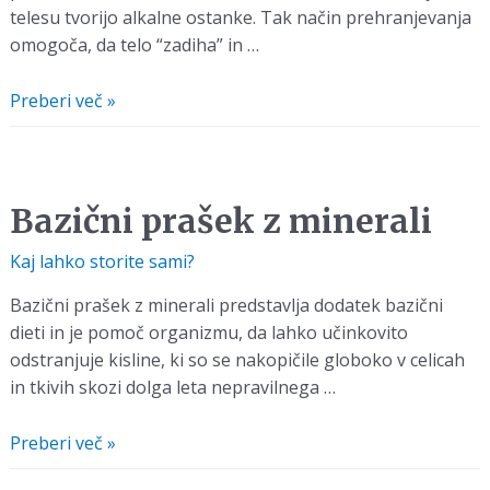
telesu tvorijo alkalne ostanke. Tak način prehranjevanja
omogoča, da telo “zadiha” in …
Bazična
Preberi več »
dieta
(alkalna
dieta)
Bazični prašek z minerali
Kaj lahko storite sami?
Bazični prašek z minerali predstavlja dodatek bazični
dieti in je pomoč organizmu, da lahko učinkovito
odstranjuje kisline, ki so se nakopičile globoko v celicah
in tkivih skozi dolga leta nepravilnega …
Bazični
Preberi več »
prašek