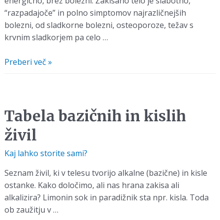
energično, brez bolezni. Zakisano telo je slabotno,
“razpadajoče” in polno simptomov najrazličnejših
bolezni, od sladkorne bolezni, osteoporoze, težav s
krvnim sladkorjem pa celo …
Pričakujte
Preberi več »
izboljšanje
zdravja
na
vseh
Tabela bazičnih in kislih
ravneh!
živil
Kaj lahko storite sami?
Seznam živil, ki v telesu tvorijo alkalne (bazične) in kisle
ostanke. Kako določimo, ali nas hrana zakisa ali
alkalizira? Limonin sok in paradižnik sta npr. kisla. Toda
ob zaužitju v …