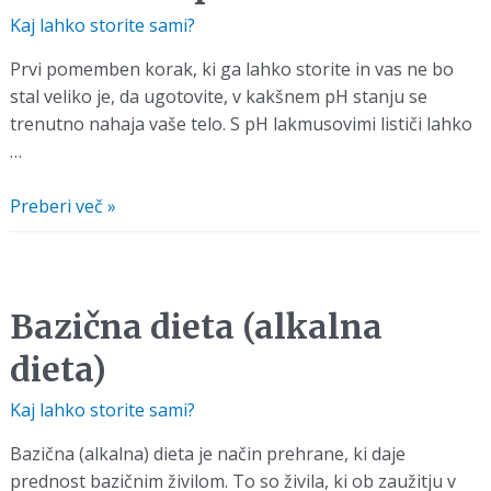
Kaj lahko storite sami?
Prvi pomemben korak, ki ga lahko storite in vas ne bo
stal veliko je, da ugotovite, v kakšnem pH stanju se
trenutno nahaja vaše telo. S pH lakmusovimi lističi lahko
…
Izmerite
Preberi več »
si
pH
Bazična dieta (alkalna
dieta)
Kaj lahko storite sami?
Bazična (alkalna) dieta je način prehrane, ki daje
prednost bazičnim živilom. To so živila, ki ob zaužitju v