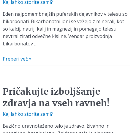
Kaj lahko storite sami?
Eden najpomembnejših puferskih dejavnikov v telesu so
bikarbonati. Bikarbonatni ioni se vežejo z minerali, kot
so kalcij, natrij, kalij in magnezij in pomagajo telesu
nevtralizirati odvečne kisline. Vendar proizvodnja
bikarbonatov …
Soda
Preberi več »
bikarbona
za
razkisanje
telesa
Pričakujte izboljšanje
zdravja na vseh ravneh!
Kaj lahko storite sami?
Bazično uravnoteženo telo je zdravo, živahno in